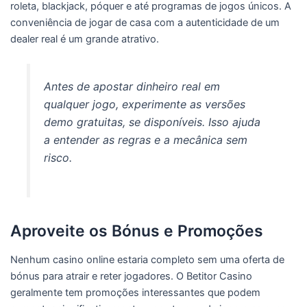
roleta, blackjack, póquer e até programas de jogos únicos. A
conveniência de jogar de casa com a autenticidade de um
dealer real é um grande atrativo.
Antes de apostar dinheiro real em
qualquer jogo, experimente as versões
demo gratuitas, se disponíveis. Isso ajuda
a entender as regras e a mecânica sem
risco.
Aproveite os Bónus e Promoções
Nenhum casino online estaria completo sem uma oferta de
bónus para atrair e reter jogadores. O Betitor Casino
geralmente tem promoções interessantes que podem