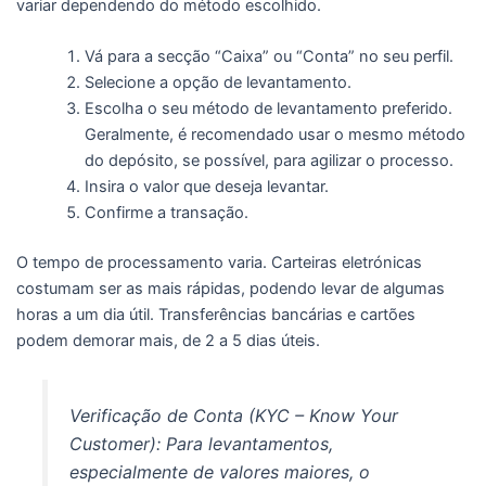
variar dependendo do método escolhido.
Vá para a secção “Caixa” ou “Conta” no seu perfil.
Selecione a opção de levantamento.
Escolha o seu método de levantamento preferido.
Geralmente, é recomendado usar o mesmo método
do depósito, se possível, para agilizar o processo.
Insira o valor que deseja levantar.
Confirme a transação.
O tempo de processamento varia. Carteiras eletrónicas
costumam ser as mais rápidas, podendo levar de algumas
horas a um dia útil. Transferências bancárias e cartões
podem demorar mais, de 2 a 5 dias úteis.
Verificação de Conta (KYC – Know Your
Customer): Para levantamentos,
especialmente de valores maiores, o