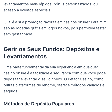
levantamentos mais rápidos, bónus personalizados, ou
acesso a eventos especiais.
Qual é a sua promoção favorita em casinos online? Para mim,
são as rodadas grátis em jogos novos, pois permitem testar
sem gastar nada.
Gerir os Seus Fundos: Depósitos e
Levantamentos
Uma parte fundamental da sua experiência em qualquer
casino online é a facilidade e segurança com que você pode
depositar e levantar o seu dinheiro. O Betitor Casino, como
outras plataformas de renome, oferece métodos variados e
seguros.
Métodos de Depósito Populares