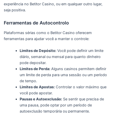
experiência no Betitor Casino, ou em qualquer outro lugar,
seja positiva.
Ferramentas de Autocontrolo
Plataformas sérias como o Betitor Casino oferecem
ferramentas para ajudar você a manter o controle:
Limites de Depósito:
Você pode definir um limite
diário, semanal ou mensal para quanto dinheiro
pode depositar.
Limites de Perda:
Alguns casinos permitem definir
um limite de perda para uma sessão ou um período
de tempo.
Limites de Apostas:
Controlar o valor máximo que
você pode apostar.
Pausas e Autoexclusão:
Se sentir que precisa de
uma pausa, pode optar por um período de
autoexclusão temporária ou permanente.