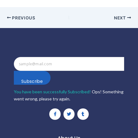
PREVIOUS
NEXT
Subscribe
You have been successfully Subscribed!
Ops! Something
went wrong, please try again.
F
T
T
a
w
u
c
i
m
e
t
b
b
t
l
o
e
r
o
r