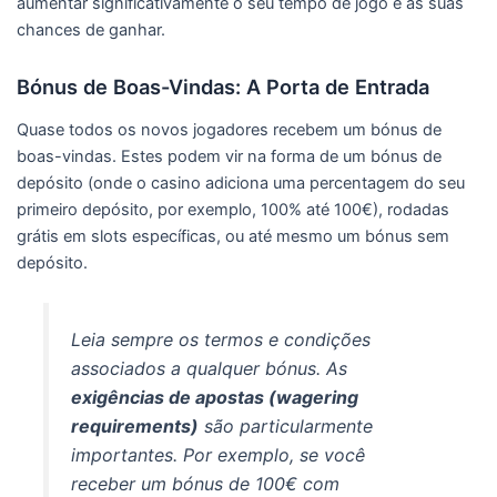
aumentar significativamente o seu tempo de jogo e as suas
chances de ganhar.
Bónus de Boas-Vindas: A Porta de Entrada
Quase todos os novos jogadores recebem um bónus de
boas-vindas. Estes podem vir na forma de um bónus de
depósito (onde o casino adiciona uma percentagem do seu
primeiro depósito, por exemplo, 100% até 100€), rodadas
grátis em slots específicas, ou até mesmo um bónus sem
depósito.
Leia sempre os termos e condições
associados a qualquer bónus. As
exigências de apostas (wagering
requirements)
são particularmente
importantes. Por exemplo, se você
receber um bónus de 100€ com