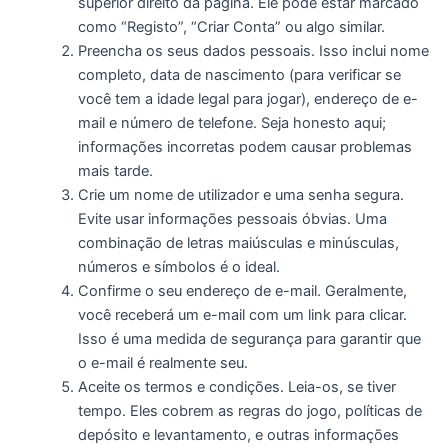
superior direito da página. Ele pode estar marcado
como “Registo”, “Criar Conta” ou algo similar.
Preencha os seus dados pessoais. Isso inclui nome
completo, data de nascimento (para verificar se
você tem a idade legal para jogar), endereço de e-
mail e número de telefone. Seja honesto aqui;
informações incorretas podem causar problemas
mais tarde.
Crie um nome de utilizador e uma senha segura.
Evite usar informações pessoais óbvias. Uma
combinação de letras maiúsculas e minúsculas,
números e símbolos é o ideal.
Confirme o seu endereço de e-mail. Geralmente,
você receberá um e-mail com um link para clicar.
Isso é uma medida de segurança para garantir que
o e-mail é realmente seu.
Aceite os termos e condições. Leia-os, se tiver
tempo. Eles cobrem as regras do jogo, políticas de
depósito e levantamento, e outras informações