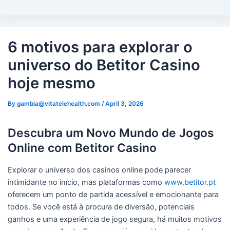
6 motivos para explorar o
universo do Betitor Casino
hoje mesmo
By
gambia@vitatelehealth.com
/
April 3, 2026
Descubra um Novo Mundo de Jogos
Online com Betitor Casino
Explorar o universo dos casinos online pode parecer
intimidante no início, mas plataformas como
www.betitor.pt
oferecem um ponto de partida acessível e emocionante para
todos. Se você está à procura de diversão, potenciais
ganhos e uma experiência de jogo segura, há muitos motivos