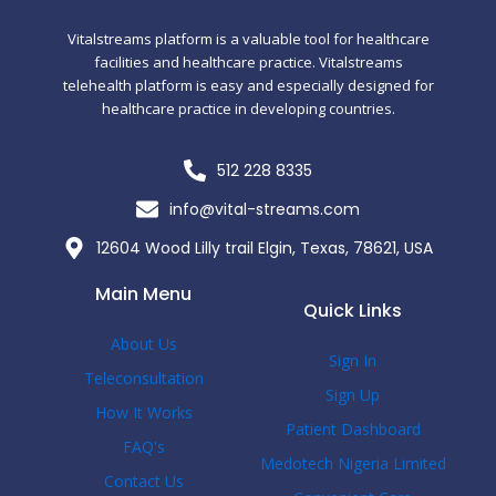
-
f
Vitalstreams platform is a valuable tool for healthcare
facilities and healthcare practice. Vitalstreams
telehealth platform is easy and especially designed for
healthcare practice in developing countries.
512 228 8335
info@vital-streams.com
12604 Wood Lilly trail Elgin, Texas, 78621, USA
Main Menu
Quick Links
About Us
Sign In
Teleconsultation
Sign Up
How It Works
Patient Dashboard
FAQ's
Medotech Nigeria Limited
Contact Us