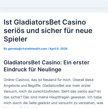
Ist GladiatorsBet Casino
seriös und sicher für neue
Spieler
By
gambia@vitatelehealth.com
/
April 6, 2026
GladiatorsBet Casino: Ein erster
Eindruck für Neulinge
Online-Casinos, das ist Neuland für mich. Überall diese
Angebote und Begriffe. GladiatorsBet war mein erster
Versuch, mich da zurechtzufinden. Sieht das seriös aus? Ist
das sicher? Das sind meine Hauptfragen gewesen. Ich habe
mich durch die Seite geklickt und versucht zu verstehen, was