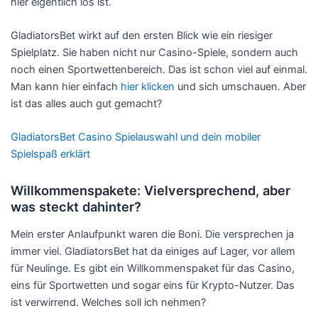
hier eigentlich los ist.
GladiatorsBet wirkt auf den ersten Blick wie ein riesiger
Spielplatz. Sie haben nicht nur Casino-Spiele, sondern auch
noch einen Sportwettenbereich. Das ist schon viel auf einmal.
Man kann hier einfach
hier klicken
und sich umschauen. Aber
ist das alles auch gut gemacht?
GladiatorsBet Casino Spielauswahl und dein mobiler
Spielspaß erklärt
Willkommenspakete: Vielversprechend, aber
was steckt dahinter?
Mein erster Anlaufpunkt waren die Boni. Die versprechen ja
immer viel. GladiatorsBet hat da einiges auf Lager, vor allem
für Neulinge. Es gibt ein Willkommenspaket für das Casino,
eins für Sportwetten und sogar eins für Krypto-Nutzer. Das
ist verwirrend. Welches soll ich nehmen?