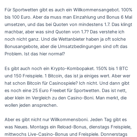
Für Sportwetten gibt es auch ein Willkommensangebot. 100%
bis 100 Euro. Aber da muss man Einzahlung und Bonus 6 Mal
umsetzen, und das bei Quoten von mindestens 1.7. Das klingt
machbar, aber was sind Quoten von 1.7? Das verstehe ich
noch nicht ganz. Und die Wettanbieter haben ja oft solche
Bonusangebote, aber die Umsatzbedingungen sind oft das
Problem. Ist das hier normal?
Es gibt auch noch ein Krypto-Kombopaket. 150% bis 1 BTC
und 150 Freispiele. 1 Bitcoin, das ist ja einiges wert. Aber wer
hat schon Bitcoin für Casinospiele? Ich nicht. Und dann gibt
es noch eine 25 Euro Freebet für Sportwetten. Das ist nett,
aber klein im Vergleich zu den Casino-Boni. Man merkt, die
wollen jeden ansprechen.
Aber es gibt nicht nur Willkommensboni. Jeden Tag gibt es
was Neues. Montags ein Reload-Bonus, dienstags Freispiele,
mittwochs Live-Casino-Bonus und Freispiele. Donnerstags