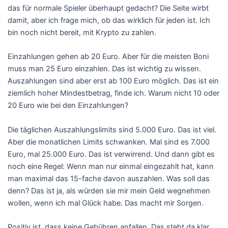
das für normale Spieler überhaupt gedacht? Die Seite wirbt
damit, aber ich frage mich, ob das wirklich für jeden ist. Ich
bin noch nicht bereit, mit Krypto zu zahlen.
Einzahlungen gehen ab 20 Euro. Aber für die meisten Boni
muss man 25 Euro einzahlen. Das ist wichtig zu wissen.
Auszahlungen sind aber erst ab 100 Euro möglich. Das ist ein
ziemlich hoher Mindestbetrag, finde ich. Warum nicht 10 oder
20 Euro wie bei den Einzahlungen?
Die täglichen Auszahlungslimits sind 5.000 Euro. Das ist viel.
Aber die monatlichen Limits schwanken. Mal sind es 7.000
Euro, mal 25.000 Euro. Das ist verwirrend. Und dann gibt es
noch eine Regel: Wenn man nur einmal eingezahlt hat, kann
man maximal das 15-fache davon auszahlen. Was soll das
denn? Das ist ja, als würden sie mir mein Geld wegnehmen
wollen, wenn ich mal Glück habe. Das macht mir Sorgen.
Positiv ist, dass keine Gebühren anfallen. Das steht da klar.