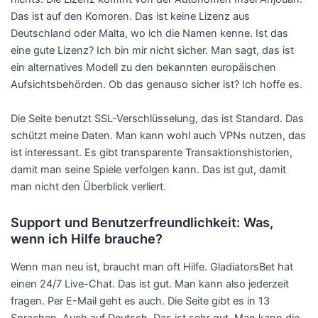
Das ist auf den Komoren. Das ist keine Lizenz aus
Deutschland oder Malta, wo ich die Namen kenne. Ist das
eine gute Lizenz? Ich bin mir nicht sicher. Man sagt, das ist
ein alternatives Modell zu den bekannten europäischen
Aufsichtsbehörden. Ob das genauso sicher ist? Ich hoffe es.
Die Seite benutzt SSL-Verschlüsselung, das ist Standard. Das
schützt meine Daten. Man kann wohl auch VPNs nutzen, das
ist interessant. Es gibt transparente Transaktionshistorien,
damit man seine Spiele verfolgen kann. Das ist gut, damit
man nicht den Überblick verliert.
Support und Benutzerfreundlichkeit: Was,
wenn ich Hilfe brauche?
Wenn man neu ist, braucht man oft Hilfe. GladiatorsBet hat
einen 24/7 Live-Chat. Das ist gut. Man kann also jederzeit
fragen. Per E-Mail geht es auch. Die Seite gibt es in 13
Sprachen. Auch auf Deutsch. Das ist sehr gut. Man kann die