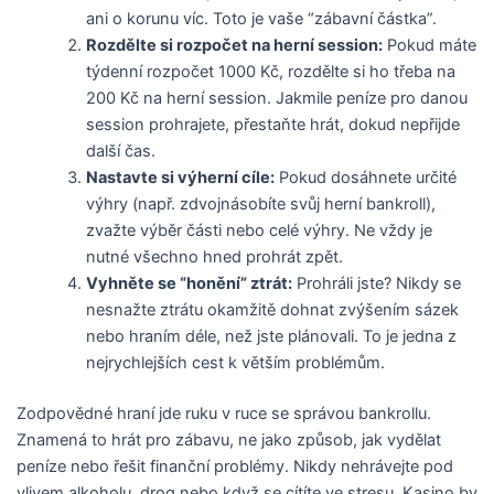
ani o korunu víc. Toto je vaše “zábavní částka”.
Rozdělte si rozpočet na herní session:
Pokud máte
týdenní rozpočet 1000 Kč, rozdělte si ho třeba na
200 Kč na herní session. Jakmile peníze pro danou
session prohrajete, přestaňte hrát, dokud nepřijde
další čas.
Nastavte si výherní cíle:
Pokud dosáhnete určité
výhry (např. zdvojnásobíte svůj herní bankroll),
zvažte výběr části nebo celé výhry. Ne vždy je
nutné všechno hned prohrát zpět.
Vyhněte se “honění” ztrát:
Prohráli jste? Nikdy se
nesnažte ztrátu okamžitě dohnat zvýšením sázek
nebo hraním déle, než jste plánovali. To je jedna z
nejrychlejších cest k větším problémům.
Zodpovědné hraní jde ruku v ruce se správou bankrollu.
Znamená to hrát pro zábavu, ne jako způsob, jak vydělat
peníze nebo řešit finanční problémy. Nikdy nehrávejte pod
vlivem alkoholu, drog nebo když se cítíte ve stresu. Kasino by