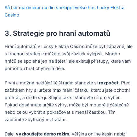
Så här maximerar du din spelupplevelse hos Lucky Elektra
Casino
3. Strategie pro hraní automatů
Hraní automatů v Lucky Elektra Casino může být zábavné, ale
s trochou strategie můžete svůj zážitek vylepšit. Mnoho
hráčů se spoléhá jen na štěstí, ale existují přístupy, které vám
pomohou hrát chytřeji a déle.
První a možná nejdůležitější rada: stanovte si
rozpočet
. Před
začátkem hry si určete maximální částku, kterou jste ochotni
prohrát, a držte se jí. Stejně tak si stanovte cíl pro výběr.
Pokud dosáhnete určité výhry, může být moudré ji částečně
nebo celou vybrat a pokračovat s menší částkou. Tím
zabráníte zbytečným ztrátám.
Dále,
vyzkoušejte demo režim
. Většina online kasin nabízí