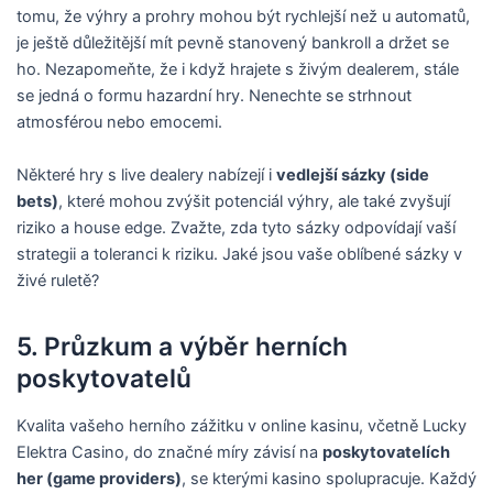
tomu, že výhry a prohry mohou být rychlejší než u automatů,
je ještě důležitější mít pevně stanovený bankroll a držet se
ho. Nezapomeňte, že i když hrajete s živým dealerem, stále
se jedná o formu hazardní hry. Nenechte se strhnout
atmosférou nebo emocemi.
Některé hry s live dealery nabízejí i
vedlejší sázky (side
bets)
, které mohou zvýšit potenciál výhry, ale také zvyšují
riziko a house edge. Zvažte, zda tyto sázky odpovídají vaší
strategii a toleranci k riziku. Jaké jsou vaše oblíbené sázky v
živé ruletě?
5. Průzkum a výběr herních
poskytovatelů
Kvalita vašeho herního zážitku v online kasinu, včetně Lucky
Elektra Casino, do značné míry závisí na
poskytovatelích
her (game providers)
, se kterými kasino spolupracuje. Každý