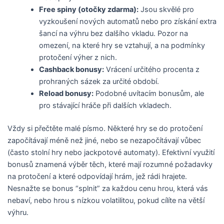
Free spiny (otočky zdarma):
Jsou skvělé pro
vyzkoušení nových automatů nebo pro získání extra
šancí na výhru bez dalšího vkladu. Pozor na
omezení, na které hry se vztahují, a na podmínky
protočení výher z nich.
Cashback bonusy:
Vrácení určitého procenta z
prohraných sázek za určité období.
Reload bonusy:
Podobné uvítacím bonusům, ale
pro stávající hráče při dalších vkladech.
Vždy si přečtěte malé písmo. Některé hry se do protočení
započítávají méně než jiné, nebo se nezapočítávají vůbec
(často stolní hry nebo jackpotové automaty). Efektivní využití
bonusů znamená výběr těch, které mají rozumné požadavky
na protočení a které odpovídají hrám, jež rádi hrajete.
Nesnažte se bonus “splnit” za každou cenu hrou, která vás
nebaví, nebo hrou s nízkou volatilitou, pokud cílíte na větší
výhru.