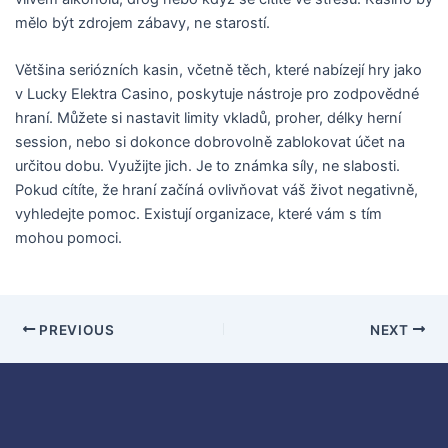
mělo být zdrojem zábavy, ne starostí.
Většina seriózních kasin, včetně těch, které nabízejí hry jako
v Lucky Elektra Casino, poskytuje nástroje pro zodpovědné
hraní. Můžete si nastavit limity vkladů, proher, délky herní
session, nebo si dokonce dobrovolně zablokovat účet na
určitou dobu. Využijte jich. Je to známka síly, ne slabosti.
Pokud cítíte, že hraní začíná ovlivňovat váš život negativně,
vyhledejte pomoc. Existují organizace, které vám s tím
mohou pomoci.
PREVIOUS
NEXT