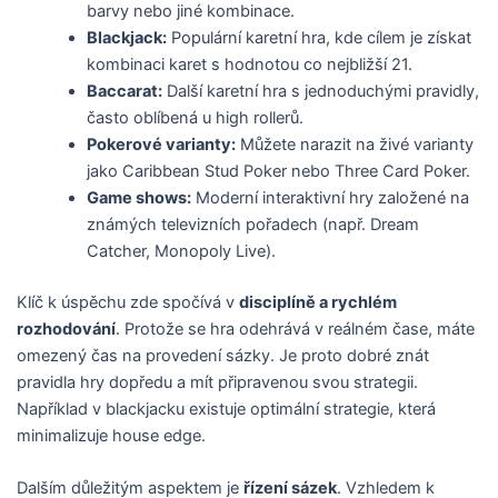
barvy nebo jiné kombinace.
Blackjack:
Populární karetní hra, kde cílem je získat
kombinaci karet s hodnotou co nejbližší 21.
Baccarat:
Další karetní hra s jednoduchými pravidly,
často oblíbená u high rollerů.
Pokerové varianty:
Můžete narazit na živé varianty
jako Caribbean Stud Poker nebo Three Card Poker.
Game shows:
Moderní interaktivní hry založené na
známých televizních pořadech (např. Dream
Catcher, Monopoly Live).
Klíč k úspěchu zde spočívá v
disciplíně a rychlém
rozhodování
. Protože se hra odehrává v reálném čase, máte
omezený čas na provedení sázky. Je proto dobré znát
pravidla hry dopředu a mít připravenou svou strategii.
Například v blackjacku existuje optimální strategie, která
minimalizuje house edge.
Dalším důležitým aspektem je
řízení sázek
. Vzhledem k