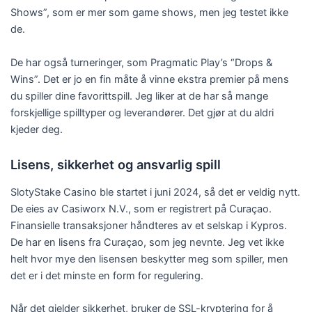
Shows”, som er mer som game shows, men jeg testet ikke
de.
De har også turneringer, som Pragmatic Play’s “Drops &
Wins”. Det er jo en fin måte å vinne ekstra premier på mens
du spiller dine favorittspill. Jeg liker at de har så mange
forskjellige spilltyper og leverandører. Det gjør at du aldri
kjeder deg.
Lisens, sikkerhet og ansvarlig spill
SlotyStake Casino ble startet i juni 2024, så det er veldig nytt.
De eies av Casiworx N.V., som er registrert på Curaçao.
Finansielle transaksjoner håndteres av et selskap i Kypros.
De har en lisens fra Curaçao, som jeg nevnte. Jeg vet ikke
helt hvor mye den lisensen beskytter meg som spiller, men
det er i det minste en form for regulering.
Når det gjelder sikkerhet, bruker de SSL-kryptering for å