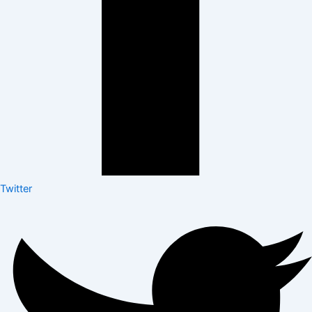
Twitter