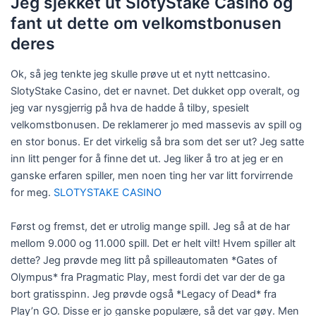
Jeg sjekket ut SlotyStake Casino og
fant ut dette om velkomstbonusen
deres
Ok, så jeg tenkte jeg skulle prøve ut et nytt nettcasino.
SlotyStake Casino, det er navnet. Det dukket opp overalt, og
jeg var nysgjerrig på hva de hadde å tilby, spesielt
velkomstbonusen. De reklamerer jo med massevis av spill og
en stor bonus. Er det virkelig så bra som det ser ut? Jeg satte
inn litt penger for å finne det ut. Jeg liker å tro at jeg er en
ganske erfaren spiller, men noen ting her var litt forvirrende
for meg.
SLOTYSTAKE CASINO
Først og fremst, det er utrolig mange spill. Jeg så at de har
mellom 9.000 og 11.000 spill. Det er helt vilt! Hvem spiller alt
dette? Jeg prøvde meg litt på spilleautomaten *Gates of
Olympus* fra Pragmatic Play, mest fordi det var der de ga
bort gratisspinn. Jeg prøvde også *Legacy of Dead* fra
Play’n GO. Disse er jo ganske populære, så det var gøy. Men