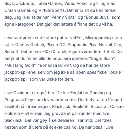
Buys, Jackpots, Table Games, Video Poker, og til og med
Crash Games og Virtual Sports. Det er jo alt du kan tenke
deg. Jeg liker at de har “Penny Slots” og “Bonus Buys” som
egne kategorier. Det gjør det lettere å finne det du vil ha.
Leverandørene er de store gutta. NetEnt, Microgaming (som
nå er Games Global), Play’n GO, Pragmatic Play, Nolimit City,
Betsoft. Det er over 60-70 forskjellige leverandører totalt. Det
betyr at du finner alle de populære spillene. *Sugar Rush*,
*Mustang Gold*, *Bonanza Billion*. Og de har de store
jackpot-spillene, selv om jeg ikke så noen spesifikke “lokale”
jackpot-spill som var unike for dem.
Live Casinoet er også bra. De har Evolution Gaming og
Pragmatic Play som leverandører der. Det betyr at du får god
kvalitet på streamingen. Blackjack, Roulette, Baccarat, Casino
Hold’em – alt er der. Jeg prøvde et par runder med live
blackjack. Det var gøy å se dealeren i sanntid. Det føles
nesten som å være på et ekte casino. De har også “Live