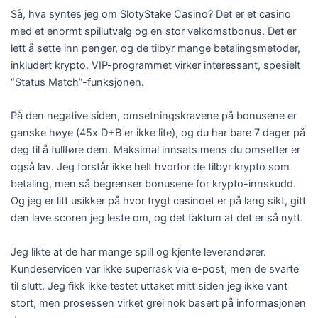
Så, hva syntes jeg om SlotyStake Casino? Det er et casino
med et enormt spillutvalg og en stor velkomstbonus. Det er
lett å sette inn penger, og de tilbyr mange betalingsmetoder,
inkludert krypto. VIP-programmet virker interessant, spesielt
“Status Match”-funksjonen.
På den negative siden, omsetningskravene på bonusene er
ganske høye (45x D+B er ikke lite), og du har bare 7 dager på
deg til å fullføre dem. Maksimal innsats mens du omsetter er
også lav. Jeg forstår ikke helt hvorfor de tilbyr krypto som
betaling, men så begrenser bonusene for krypto-innskudd.
Og jeg er litt usikker på hvor trygt casinoet er på lang sikt, gitt
den lave scoren jeg leste om, og det faktum at det er så nytt.
Jeg likte at de har mange spill og kjente leverandører.
Kundeservicen var ikke superrask via e-post, men de svarte
til slutt. Jeg fikk ikke testet uttaket mitt siden jeg ikke vant
stort, men prosessen virket grei nok basert på informasjonen