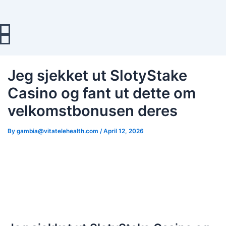
Post
navigation
Jeg sjekket ut SlotyStake
Casino og fant ut dette om
velkomstbonusen deres
By
gambia@vitatelehealth.com
/
April 12, 2026