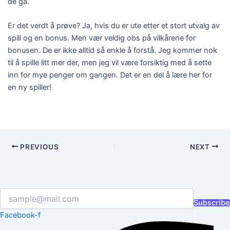
de ga.
Er det verdt å prøve? Ja, hvis du er ute etter et stort utvalg av
spill og en bonus. Men vær veldig obs på vilkårene for
bonusen. De er ikke alltid så enkle å forstå. Jeg kommer nok
til å spille litt mer der, men jeg vil være forsiktig med å sette
inn for mye penger om gangen. Det er en del å lære her for
en ny spiller!
PREVIOUS
NEXT
Subscribe
Facebook-f