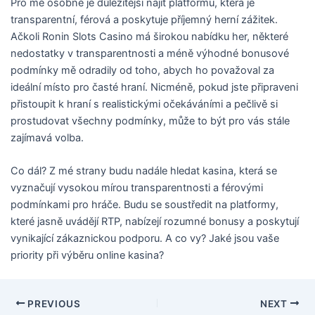
Pro mě osobně je důležitější najít platformu, která je
transparentní, férová a poskytuje příjemný herní zážitek.
Ačkoli Ronin Slots Casino má širokou nabídku her, některé
nedostatky v transparentnosti a méně výhodné bonusové
podmínky mě odradily od toho, abych ho považoval za
ideální místo pro časté hraní. Nicméně, pokud jste připraveni
přistoupit k hraní s realistickými očekáváními a pečlivě si
prostudovat všechny podmínky, může to být pro vás stále
zajímavá volba.
Co dál? Z mé strany budu nadále hledat kasina, která se
vyznačují vysokou mírou transparentnosti a férovými
podmínkami pro hráče. Budu se soustředit na platformy,
které jasně uvádějí RTP, nabízejí rozumné bonusy a poskytují
vynikající zákaznickou podporu. A co vy? Jaké jsou vaše
priority při výběru online kasina?
PREVIOUS
NEXT