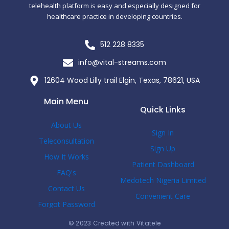
telehealth platform is easy and especially designed for
healthcare practice in developing countries.
512 228 8335
info@vital-streams.com
12604 Wood Lilly trail Elgin, Texas, 78621, USA
Main Menu
Quick Links
About Us
Sign In
Teleconsultation
Sign Up
How It Works
Patient Dashboard
FAQ's
Medotech Nigeria Limited
Contact Us
Convenient Care
Forgot Password
© 2023 Created with Vitatele