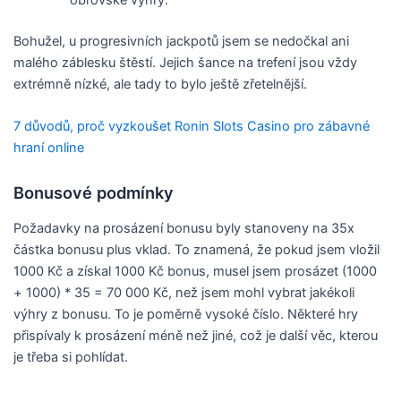
Bohužel, u progresivních jackpotů jsem se nedočkal ani
malého záblesku štěstí. Jejich šance na trefení jsou vždy
extrémně nízké, ale tady to bylo ještě zřetelnější.
7 důvodů, proč vyzkoušet Ronin Slots Casino pro zábavné
hraní online
Bonusové podmínky
Požadavky na prosázení bonusu byly stanoveny na 35x
částka bonusu plus vklad. To znamená, že pokud jsem vložil
1000 Kč a získal 1000 Kč bonus, musel jsem prosázet (1000
+ 1000) * 35 = 70 000 Kč, než jsem mohl vybrat jakékoli
výhry z bonusu. To je poměrně vysoké číslo. Některé hry
přispívaly k prosázení méně než jiné, což je další věc, kterou
je třeba si pohlídat.