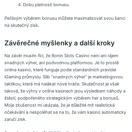
Dobu platnosti bonusu.
Pečlivým výběrem bonusu můžete maximalizovat svou šanci
na skutečný zisk.
Závěrečné myšlenky a další kroky
Na závěr musím říci, že Ronin Slots Casino není ani rájem
snadných výher, ani podvodnou platformou. Je to prostě
online kasino, které funguje podle standardních pravidel
iGaming průmyslu. Slib “snadných výher” je marketingovou
taktikou, která má nalákat nové hráče. Skutečnost je však
taková, že výhry v online kasinech jsou výsledkem náhody a
štěstí, podpořeného strategickým výběrem her a bonusů.
Moje zkušenost mi ukázala, že je důležité mít realistická
očekávání a nespoléhat se na to, že vám kasino automaticky
zaručí zisk.