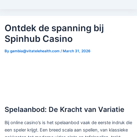
Ontdek de spanning bij
Spinhub Casino
By
gambia@vitatelehealth.com
/
March 31, 2026
Spelaanbod: De Kracht van Variatie
Bij online casino’s is het spelaanbod vaak de eerste indruk die
een speler krijgt. Een breed scala aan spellen, van klassieke