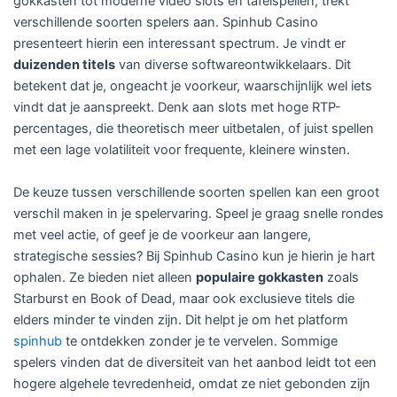
gokkasten tot moderne video slots en tafelspellen, trekt
verschillende soorten spelers aan. Spinhub Casino
presenteert hierin een interessant spectrum. Je vindt er
duizenden titels
van diverse softwareontwikkelaars. Dit
betekent dat je, ongeacht je voorkeur, waarschijnlijk wel iets
vindt dat je aanspreekt. Denk aan slots met hoge RTP-
percentages, die theoretisch meer uitbetalen, of juist spellen
met een lage volatiliteit voor frequente, kleinere winsten.
De keuze tussen verschillende soorten spellen kan een groot
verschil maken in je spelervaring. Speel je graag snelle rondes
met veel actie, of geef je de voorkeur aan langere,
strategische sessies? Bij Spinhub Casino kun je hierin je hart
ophalen. Ze bieden niet alleen
populaire gokkasten
zoals
Starburst en Book of Dead, maar ook exclusieve titels die
elders minder te vinden zijn. Dit helpt je om het platform
spinhub
te ontdekken zonder je te vervelen. Sommige
spelers vinden dat de diversiteit van het aanbod leidt tot een
hogere algehele tevredenheid, omdat ze niet gebonden zijn