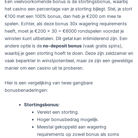
Een veelvoorkomende bonus is de stortingsbonus, waarbij
het casino een percentage van je storting bijlegt. Stel, je stort
€100 met een 100% bonus, dan heb je €200 om mee te
spelen. Echter, als deze bonus 30x wagering requirements
heeft, moet je €200 x 30 = €6000 rondspelen voordat je
winsten kunt uitbetalen. Dit getal kan intimiderend zijn. Een
andere optie is de
no-deposit bonus
(vaak gratis spins),
waarbij je geen storting hoeft te doen. Deze zijn zeldzamer en
vaak beperkter in winstpotentieel, maar ze zijn een geweldige
manier om een casino uit te proberen.
Hier is een vergelijking van twee gangbare
bonusbenaderingen:
Stortingsbonus:
Vereist een storting.
Hoger bonusbedrag mogelijk.
Meestal gekoppeld aan wagering
requirements op zowel bonus als soms