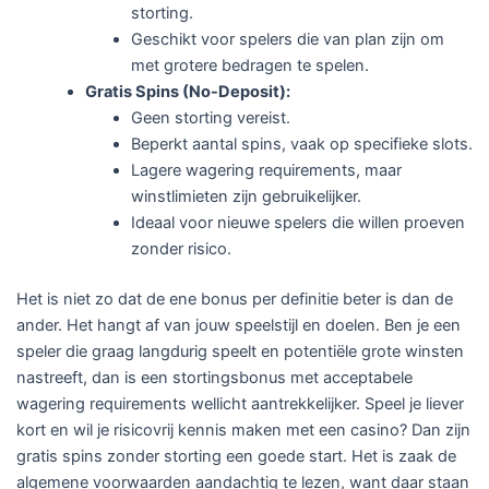
storting.
Geschikt voor spelers die van plan zijn om
met grotere bedragen te spelen.
Gratis Spins (No-Deposit):
Geen storting vereist.
Beperkt aantal spins, vaak op specifieke slots.
Lagere wagering requirements, maar
winstlimieten zijn gebruikelijker.
Ideaal voor nieuwe spelers die willen proeven
zonder risico.
Het is niet zo dat de ene bonus per definitie beter is dan de
ander. Het hangt af van jouw speelstijl en doelen. Ben je een
speler die graag langdurig speelt en potentiële grote winsten
nastreeft, dan is een stortingsbonus met acceptabele
wagering requirements wellicht aantrekkelijker. Speel je liever
kort en wil je risicovrij kennis maken met een casino? Dan zijn
gratis spins zonder storting een goede start. Het is zaak de
algemene voorwaarden aandachtig te lezen, want daar staan