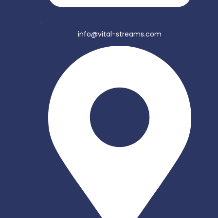
info@vital-streams.com