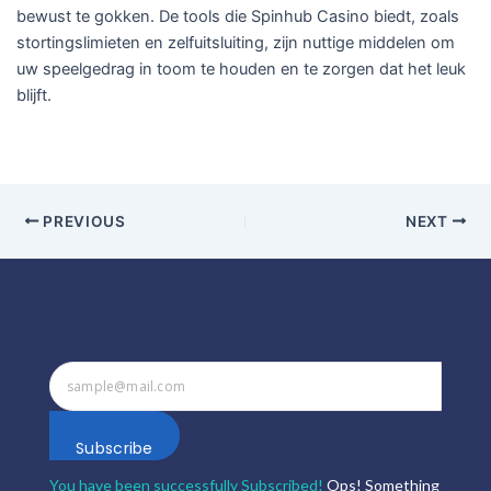
bewust te gokken. De tools die Spinhub Casino biedt, zoals
stortingslimieten en zelfuitsluiting, zijn nuttige middelen om
uw speelgedrag in toom te houden en te zorgen dat het leuk
blijft.
PREVIOUS
NEXT
Subscribe
You have been successfully Subscribed!
Ops! Something