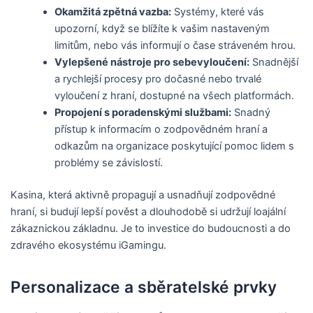
Okamžitá zpětná vazba:
Systémy, které vás
upozorní, když se blížíte k vašim nastaveným
limitům, nebo vás informují o čase stráveném hrou.
Vylepšené nástroje pro sebevyloučení:
Snadnější
a rychlejší procesy pro dočasné nebo trvalé
vyloučení z hraní, dostupné na všech platformách.
Propojení s poradenskými službami:
Snadný
přístup k informacím o zodpovědném hraní a
odkazům na organizace poskytující pomoc lidem s
problémy se závislostí.
Kasina, která aktivně propagují a usnadňují zodpovědné
hraní, si budují lepší pověst a dlouhodobě si udržují loajální
zákaznickou základnu. Je to investice do budoucnosti a do
zdravého ekosystému iGamingu.
Personalizace a sběratelské prvky