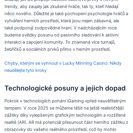
trendy, aby zaujaly jak zkušené hráče, tak ty, kteří hledají
něco nového. Důležité je také pochopení psychologie hráčů a
vytváření herních prostředí, která jsou nejen zábavná, ale
také podporují zodpovědné hraní. V nadcházejícím roce
budeme svědky posunu od pasivního sledování k aktivní
interakci a zapojení komunity. To znamená více turnajů,
žebříčků a sociálních prvků přímo v herním prostředí.
Chyby, kterým se vyhnout v Lucky Minning Casino: Nikdy
neudělejte tyto kroky
Technologické posuny a jejich dopad
Pokrok v technologiích pohání iGaming vpřed neuvěřitelným
tempem. V roce 2025 se můžeme těšit na ještě realističtější
zážitky díky vylepšeným grafickým technologiím a rozšířené
realitě (AR). AR má potenciál přesunout část herního zážitku z
obrazovky do vašeho reálného prostředí, což by mohlo