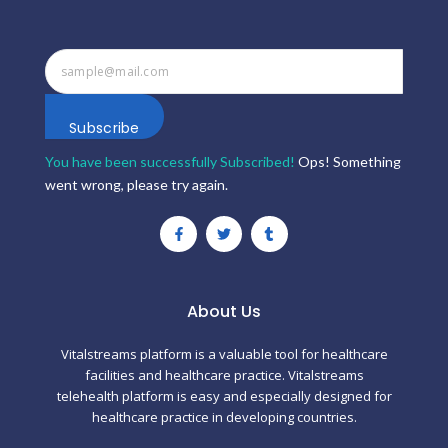
Subscribe
You have been successfully Subscribed!
Ops! Something
went wrong, please try again.
F
T
T
a
w
u
c
i
m
e
t
b
b
t
l
o
e
r
o
r
About Us
k
-
f
Vitalstreams platform is a valuable tool for healthcare
facilities and healthcare practice. Vitalstreams
telehealth platform is easy and especially designed for
healthcare practice in developing countries.