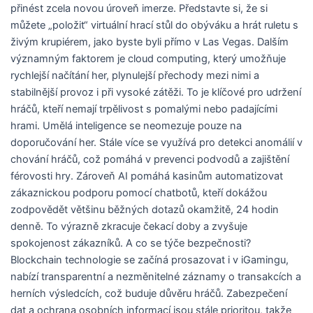
přinést zcela novou úroveň imerze. Představte si, že si
můžete „položit“ virtuální hrací stůl do obýváku a hrát ruletu s
živým krupiérem, jako byste byli přímo v Las Vegas. Dalším
významným faktorem je cloud computing, který umožňuje
rychlejší načítání her, plynulejší přechody mezi nimi a
stabilnější provoz i při vysoké zátěži. To je klíčové pro udržení
hráčů, kteří nemají trpělivost s pomalými nebo padajícími
hrami. Umělá inteligence se neomezuje pouze na
doporučování her. Stále více se využívá pro detekci anomálií v
chování hráčů, což pomáhá v prevenci podvodů a zajištění
férovosti hry. Zároveň AI pomáhá kasinům automatizovat
zákaznickou podporu pomocí chatbotů, kteří dokážou
zodpovědět většinu běžných dotazů okamžitě, 24 hodin
denně. To výrazně zkracuje čekací doby a zvyšuje
spokojenost zákazníků. A co se týče bezpečnosti?
Blockchain technologie se začíná prosazovat i v iGamingu,
nabízí transparentní a nezměnitelné záznamy o transakcích a
herních výsledcích, což buduje důvěru hráčů. Zabezpečení
dat a ochrana osobních informací jsou stále prioritou, takže