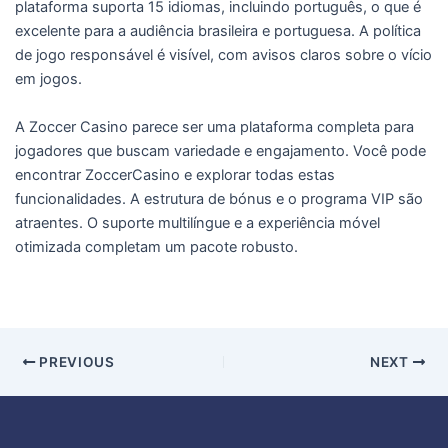
plataforma suporta 15 idiomas, incluindo português, o que é
excelente para a audiência brasileira e portuguesa. A política
de jogo responsável é visível, com avisos claros sobre o vício
em jogos.
A Zoccer Casino parece ser uma plataforma completa para
jogadores que buscam variedade e engajamento. Você pode
encontrar ZoccerCasino e explorar todas estas
funcionalidades. A estrutura de bónus e o programa VIP são
atraentes. O suporte multilíngue e a experiência móvel
otimizada completam um pacote robusto.
PREVIOUS
NEXT