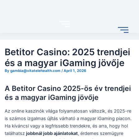
Post
navigation
Betitor Casino: 2025 trendjei
és a magyar iGaming jövője
By
gambia@vitatelehealth.com
/
April 1, 2026
A Betitor Casino 2025-ös év trendjei
és a magyar iGaming jövője
Az online kaszinók világa folyamatosan változik, és 2025-re
is számos izgalmas újítás várható a magyar iGaming piacon.
Ha kíváncsi vagy a legfrissebb trendekre, és arra, hogy hol
találhatsz
jobbnál jobb ajánlatokat
, érdemes szemügyre