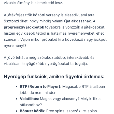
vizuális élmény is kiemelkedő lesz.
A játékfejlesztők közötti verseny is élesedik, ami arra
ösztönzi őket, hogy mindig valami újat alkossanak. A
progresszív jackpotok
továbbra is vonzzák a játékosokat,
hiszen egy kisebb tétből is hatalmas nyereményeket lehet
szerezni. Vajon mikor próbálod ki a következő nagy jackpot
nyereményt?
A jövő tehát a még szórakoztatóbb, interaktívabb és
vizuálisan lenyűgözőbb nyerőgépeket tartogatja.
Nyerőgép funkciók, amikre figyelni érdemes:
RTP (Return to Player):
Magasabb RTP általában
jobb, de nem minden.
Volatilitás:
Magas vagy alacsony? Melyik illik a
stílusodhoz?
Bónusz körök:
Free spins, szorzók, re-spins.