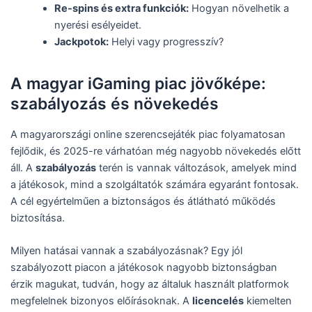
Re-spins és extra funkciók:
Hogyan növelhetik a
nyerési esélyeidet.
Jackpotok:
Helyi vagy progresszív?
A magyar iGaming piac jövőképe:
szabályozás és növekedés
A magyarországi online szerencsejáték piac folyamatosan
fejlődik, és 2025-re várhatóan még nagyobb növekedés előtt
áll. A
szabályozás
terén is vannak változások, amelyek mind
a játékosok, mind a szolgáltatók számára egyaránt fontosak.
A cél egyértelműen a biztonságos és átlátható működés
biztosítása.
Milyen hatásai vannak a szabályozásnak? Egy jól
szabályozott piacon a játékosok nagyobb biztonságban
érzik magukat, tudván, hogy az általuk használt platformok
megfelelnek bizonyos előírásoknak. A
licencelés
kiemelten