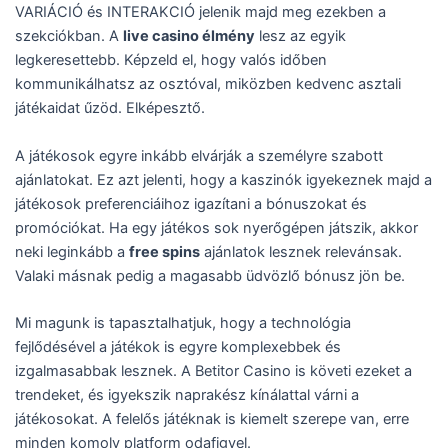
VARIÁCIÓ és INTERAKCIÓ jelenik majd meg ezekben a
szekciókban. A
live casino élmény
lesz az egyik
legkeresettebb. Képzeld el, hogy valós időben
kommunikálhatsz az osztóval, miközben kedvenc asztali
játékaidat űzöd. Elképesztő.
A játékosok egyre inkább elvárják a személyre szabott
ajánlatokat. Ez azt jelenti, hogy a kaszinók igyekeznek majd a
játékosok preferenciáihoz igazítani a bónuszokat és
promóciókat. Ha egy játékos sok nyerőgépen játszik, akkor
neki leginkább a
free spins
ajánlatok lesznek relevánsak.
Valaki másnak pedig a magasabb üdvözlő bónusz jön be.
Mi magunk is tapasztalhatjuk, hogy a technológia
fejlődésével a játékok is egyre komplexebbek és
izgalmasabbak lesznek. A Betitor Casino is követi ezeket a
trendeket, és igyekszik naprakész kínálattal várni a
játékosokat. A felelős játéknak is kiemelt szerepe van, erre
minden komoly platform odafigyel.