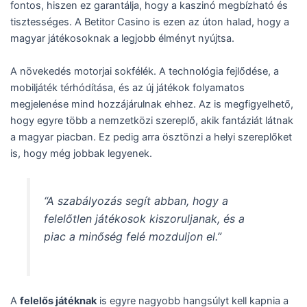
fontos, hiszen ez garantálja, hogy a kaszinó megbízható és
tisztességes. A Betitor Casino is ezen az úton halad, hogy a
magyar játékosoknak a legjobb élményt nyújtsa.
A növekedés motorjai sokfélék. A technológia fejlődése, a
mobiljáték térhódítása, és az új játékok folyamatos
megjelenése mind hozzájárulnak ehhez. Az is megfigyelhető,
hogy egyre több a nemzetközi szereplő, akik fantáziát látnak
a magyar piacban. Ez pedig arra ösztönzi a helyi szereplőket
is, hogy még jobbak legyenek.
“A szabályozás segít abban, hogy a
felelőtlen játékosok kiszoruljanak, és a
piac a minőség felé mozduljon el.”
A
felelős játéknak
is egyre nagyobb hangsúlyt kell kapnia a