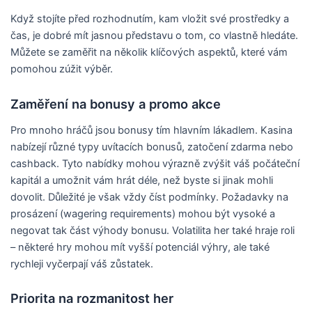
Když stojíte před rozhodnutím, kam vložit své prostředky a
čas, je dobré mít jasnou představu o tom, co vlastně hledáte.
Můžete se zaměřit na několik klíčových aspektů, které vám
pomohou zúžit výběr.
Zaměření na bonusy a promo akce
Pro mnoho hráčů jsou bonusy tím hlavním lákadlem. Kasina
nabízejí různé typy uvítacích bonusů, zatočení zdarma nebo
cashback. Tyto nabídky mohou výrazně zvýšit váš počáteční
kapitál a umožnit vám hrát déle, než byste si jinak mohli
dovolit. Důležité je však vždy číst podmínky. Požadavky na
prosázení (wagering requirements) mohou být vysoké a
negovat tak část výhody bonusu. Volatilita her také hraje roli
– některé hry mohou mít vyšší potenciál výhry, ale také
rychleji vyčerpají váš zůstatek.
Priorita na rozmanitost her