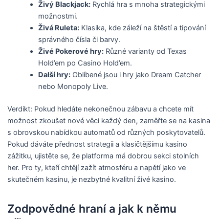
Živý Blackjack:
Rychlá hra s mnoha strategickými
možnostmi.
Živá Ruleta:
Klasika, kde záleží na štěstí a tipování
správného čísla či barvy.
Živé Pokerové hry:
Různé varianty od Texas
Hold’em po Casino Hold’em.
Další hry:
Oblíbené jsou i hry jako Dream Catcher
nebo Monopoly Live.
Verdikt: Pokud hledáte nekonečnou zábavu a chcete mít
možnost zkoušet nové věci každý den, zaměřte se na kasina
s obrovskou nabídkou automatů od různých poskytovatelů.
Pokud dáváte přednost strategii a klasičtějšímu kasino
zážitku, ujistěte se, že platforma má dobrou sekci stolních
her. Pro ty, kteří chtějí zažít atmosféru a napětí jako ve
skutečném kasinu, je nezbytné kvalitní živé kasino.
Zodpovědné hraní a jak k němu