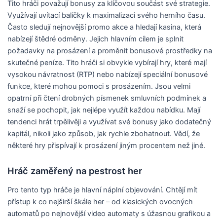
Tito hráči považují bonusy za klíčovou součást své strategie.
Využívají uvítací balíčky k maximalizaci svého herního času.
Často sledují nejnovější promo akce a hledají kasina, která
nabízejí štědré odměny. Jejich hlavním cílem je splnit
požadavky na prosázení a proměnit bonusové prostředky na
skutečné peníze. Tito hráči si obvykle vybírají hry, které mají
vysokou návratnost (RTP) nebo nabízejí speciální bonusové
funkce, které mohou pomoci s prosázením. Jsou velmi
opatrní při čtení drobných písmenek smluvních podmínek a
snaží se pochopit, jak nejlépe využít každou nabídku. Mají
tendenci hrát trpělivěji a využívat své bonusy jako dodatečný
kapitál, nikoli jako způsob, jak rychle zbohatnout. Vědí, že
některé hry přispívají k prosázení jiným procentem než jiné.
Hráč zaměřený na pestrost her
Pro tento typ hráče je hlavní náplní objevování. Chtějí mít
přístup k co nejširší škále her – od klasických ovocných
automatů po nejnovější video automaty s úžasnou grafikou a