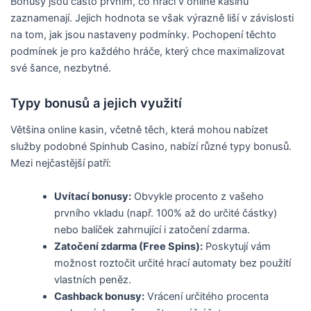
Bonusy jsou často prvním, co hráči v online kasinu
zaznamenají. Jejich hodnota se však výrazně liší v závislosti
na tom, jak jsou nastaveny podmínky. Pochopení těchto
podmínek je pro každého hráče, který chce maximalizovat
své šance, nezbytné.
Typy bonusů a jejich využití
Většina online kasin, včetně těch, která mohou nabízet
služby podobné Spinhub Casino, nabízí různé typy bonusů.
Mezi nejčastější patří:
Uvítací bonusy:
Obvykle procento z vašeho
prvního vkladu (např. 100% až do určité částky)
nebo balíček zahrnující i zatočení zdarma.
Zatočení zdarma (Free Spins):
Poskytují vám
možnost roztočit určité hrací automaty bez použití
vlastních peněz.
Cashback bonusy:
Vrácení určitého procenta