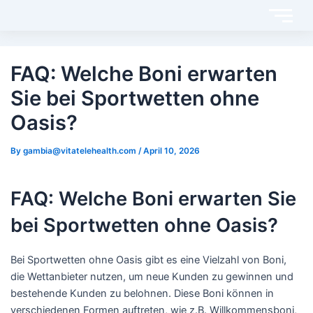
Post
navigation
FAQ: Welche Boni erwarten
Sie bei Sportwetten ohne
Oasis?
By
gambia@vitatelehealth.com
/
April 10, 2026
FAQ: Welche Boni erwarten Sie
bei Sportwetten ohne Oasis?
Bei Sportwetten ohne Oasis gibt es eine Vielzahl von Boni,
die Wettanbieter nutzen, um neue Kunden zu gewinnen und
bestehende Kunden zu belohnen. Diese Boni können in
verschiedenen Formen auftreten, wie z.B. Willkommensboni,