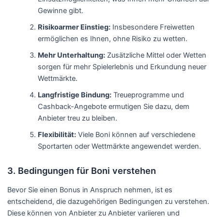
Gewinne gibt.
Risikoarmer Einstieg:
Insbesondere Freiwetten
ermöglichen es Ihnen, ohne Risiko zu wetten.
Mehr Unterhaltung:
Zusätzliche Mittel oder Wetten
sorgen für mehr Spielerlebnis und Erkundung neuer
Wettmärkte.
Langfristige Bindung:
Treueprogramme und
Cashback-Angebote ermutigen Sie dazu, dem
Anbieter treu zu bleiben.
Flexibilität:
Viele Boni können auf verschiedene
Sportarten oder Wettmärkte angewendet werden.
3. Bedingungen für Boni verstehen
Bevor Sie einen Bonus in Anspruch nehmen, ist es
entscheidend, die dazugehörigen Bedingungen zu verstehen.
Diese können von Anbieter zu Anbieter variieren und