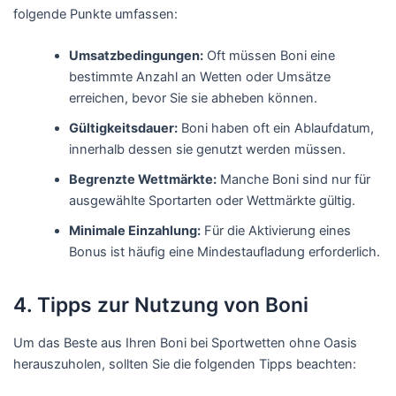
folgende Punkte umfassen:
Umsatzbedingungen:
Oft müssen Boni eine
bestimmte Anzahl an Wetten oder Umsätze
erreichen, bevor Sie sie abheben können.
Gültigkeitsdauer:
Boni haben oft ein Ablaufdatum,
innerhalb dessen sie genutzt werden müssen.
Begrenzte Wettmärkte:
Manche Boni sind nur für
ausgewählte Sportarten oder Wettmärkte gültig.
Minimale Einzahlung:
Für die Aktivierung eines
Bonus ist häufig eine Mindestaufladung erforderlich.
4. Tipps zur Nutzung von Boni
Um das Beste aus Ihren Boni bei Sportwetten ohne Oasis
herauszuholen, sollten Sie die folgenden Tipps beachten: