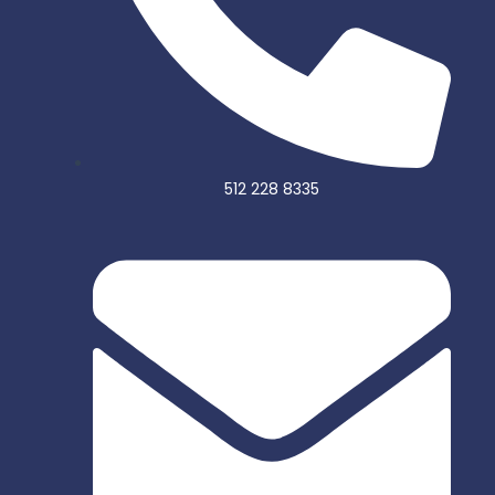
f
512 228 8335