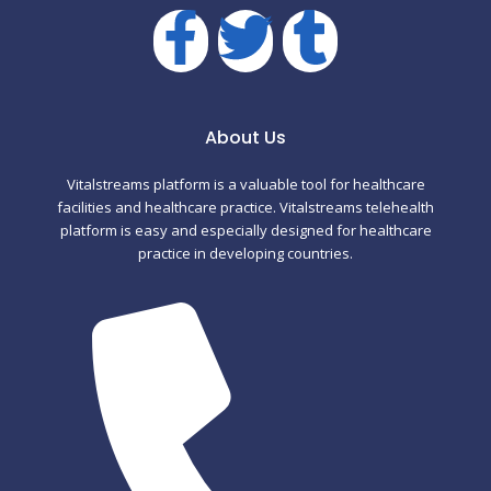
F
T
T
a
w
u
c
i
m
About Us
e
t
b
Vitalstreams platform is a valuable tool for healthcare
facilities and healthcare practice. Vitalstreams telehealth
platform is easy and especially designed for healthcare
b
t
l
practice in developing countries.
o
e
r
o
r
k
-