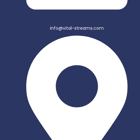
info@vital-streams.com