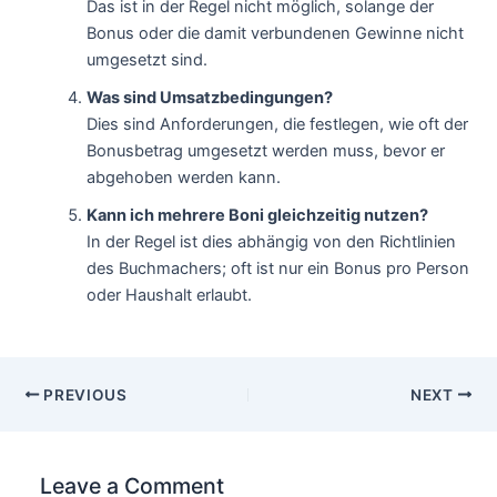
Das ist in der Regel nicht möglich, solange der
Bonus oder die damit verbundenen Gewinne nicht
umgesetzt sind.
Was sind Umsatzbedingungen?
Dies sind Anforderungen, die festlegen, wie oft der
Bonusbetrag umgesetzt werden muss, bevor er
abgehoben werden kann.
Kann ich mehrere Boni gleichzeitig nutzen?
In der Regel ist dies abhängig von den Richtlinien
des Buchmachers; oft ist nur ein Bonus pro Person
oder Haushalt erlaubt.
PREVIOUS
NEXT
Leave a Comment