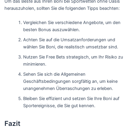
Um das Beste aus Ihren Boni bei Sportwetten ohne Oasis
herauszuholen, sollten Sie die folgenden Tipps beachten:
Vergleichen Sie verschiedene Angebote, um den
besten Bonus auszuwählen.
Achten Sie auf die Umsatzanforderungen und
wählen Sie Boni, die realistisch umsetzbar sind.
Nutzen Sie Free Bets strategisch, um Ihr Risiko zu
minimieren.
Sehen Sie sich die Allgemeinen
Geschäftsbedingungen sorgfältig an, um keine
unangenehmen Überraschungen zu erleben.
Bleiben Sie effizient und setzen Sie Ihre Boni auf
Sportereignisse, die Sie gut kennen.
Fazit