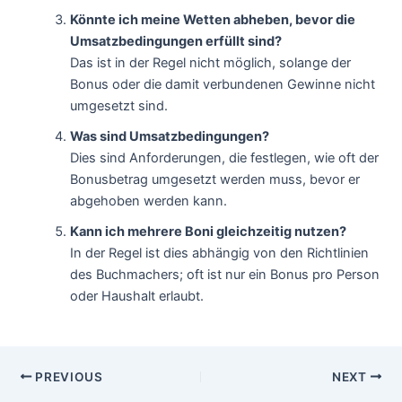
Könnte ich meine Wetten abheben, bevor die
Umsatzbedingungen erfüllt sind?
Das ist in der Regel nicht möglich, solange der
Bonus oder die damit verbundenen Gewinne nicht
umgesetzt sind.
Was sind Umsatzbedingungen?
Dies sind Anforderungen, die festlegen, wie oft der
Bonusbetrag umgesetzt werden muss, bevor er
abgehoben werden kann.
Kann ich mehrere Boni gleichzeitig nutzen?
In der Regel ist dies abhängig von den Richtlinien
des Buchmachers; oft ist nur ein Bonus pro Person
oder Haushalt erlaubt.
PREVIOUS
NEXT