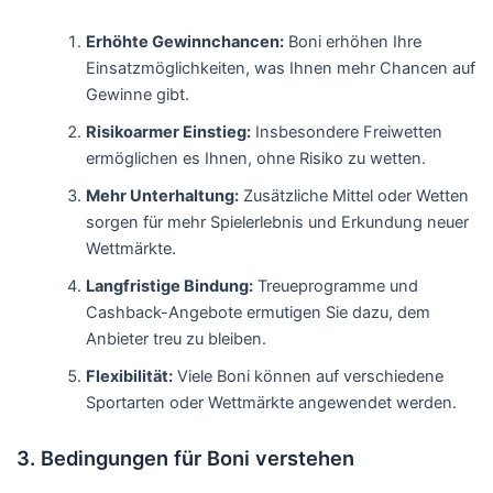
Erhöhte Gewinnchancen:
Boni erhöhen Ihre
Einsatzmöglichkeiten, was Ihnen mehr Chancen auf
Gewinne gibt.
Risikoarmer Einstieg:
Insbesondere Freiwetten
ermöglichen es Ihnen, ohne Risiko zu wetten.
Mehr Unterhaltung:
Zusätzliche Mittel oder Wetten
sorgen für mehr Spielerlebnis und Erkundung neuer
Wettmärkte.
Langfristige Bindung:
Treueprogramme und
Cashback-Angebote ermutigen Sie dazu, dem
Anbieter treu zu bleiben.
Flexibilität:
Viele Boni können auf verschiedene
Sportarten oder Wettmärkte angewendet werden.
3. Bedingungen für Boni verstehen