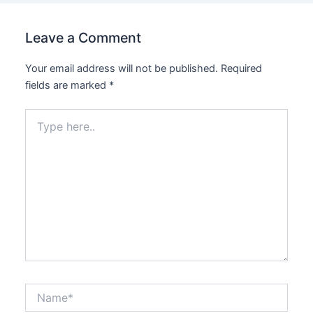
Leave a Comment
Your email address will not be published.
Required
fields are marked
*
Type
here..
Name*