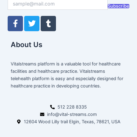
Subscribe
F
T
T
a
w
u
c
i
m
e
t
b
About Us
b
t
l
o
e
r
o
r
Vitalstreams platform is a valuable tool for healthcare
k
facilities and healthcare practice. Vitalstreams
telehealth platform is easy and especially designed for
-
healthcare practice in developing countries.
f
512 228 8335
info@vital-streams.com
12604 Wood Lilly trail Elgin, Texas, 78621, USA