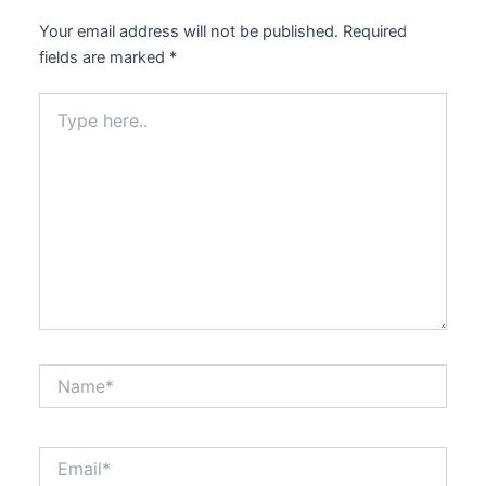
Your email address will not be published.
Required
fields are marked
*
Type
here..
Name*
Email*