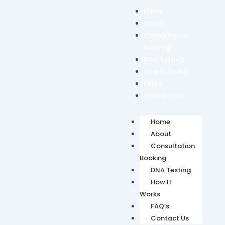
Post
Home
navigation
About
Consultation
Booking
DNA Testing
How It Works
FAQ’s
Contact Us
Home
About
Consultation
Booking
DNA Testing
How It
Works
FAQ’s
Contact Us