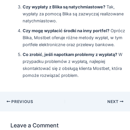
Czy wypłaty z Blika są natychmiastowe?
Tak,
wypłaty za pomocą Blika są zazwyczaj realizowane
natychmiastowo.
Czy mogę wypłacić środki na inny portfel?
Oprócz
Blika, Mostbet oferuje różne metody wypłat, w tym
portfele elektroniczne oraz przelewy bankowe.
Co zrobić, jeśli napotkam problemy z wypłatą?
W
przypadku problemów z wypłatą, najlepiej
skontaktować się z obsługą klienta Mostbet, która
pomoże rozwiązać problem.
PREVIOUS
NEXT
Leave a Comment