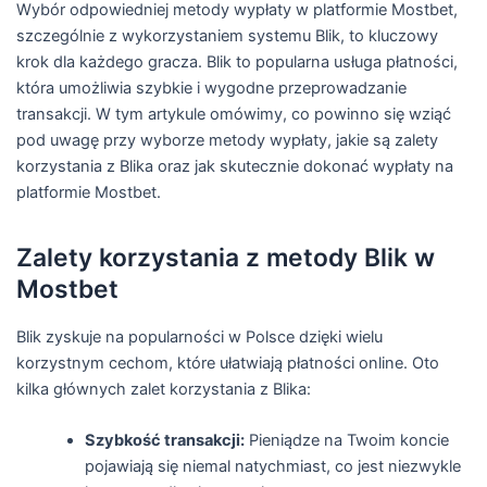
Wybór odpowiedniej metody wypłaty w platformie Mostbet,
szczególnie z wykorzystaniem systemu Blik, to kluczowy
krok dla każdego gracza. Blik to popularna usługa płatności,
która umożliwia szybkie i wygodne przeprowadzanie
transakcji. W tym artykule omówimy, co powinno się wziąć
pod uwagę przy wyborze metody wypłaty, jakie są zalety
korzystania z Blika oraz jak skutecznie dokonać wypłaty na
platformie Mostbet.
Zalety korzystania z metody Blik w
Mostbet
Blik zyskuje na popularności w Polsce dzięki wielu
korzystnym cechom, które ułatwiają płatności online. Oto
kilka głównych zalet korzystania z Blika:
Szybkość transakcji:
Pieniądze na Twoim koncie
pojawiają się niemal natychmiast, co jest niezwykle