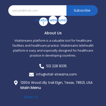
Subscribe
Facebook-
Twitter
Tumblr
f
About Us
Vitalstreams platform is a valuable tool for healthcare
facilities and healthcare practice. Vitalstreams telehealth
platform is easy and especially designed for healthcare
practice in developing countries.
512 228 8335
info@vital-streams.com
12604 Wood Lilly trail Elgin, Texas, 78621, USA
Main Menu
About Us