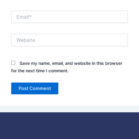
Email*
Website
Save my name, email, and website in this browser
for the next time I comment.