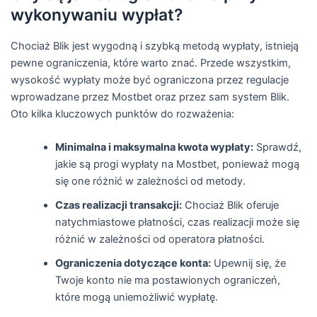
wykonywaniu wypłat?
Chociaż Blik jest wygodną i szybką metodą wypłaty, istnieją
pewne ograniczenia, które warto znać. Przede wszystkim,
wysokość wypłaty może być ograniczona przez regulacje
wprowadzane przez Mostbet oraz przez sam system Blik.
Oto kilka kluczowych punktów do rozważenia:
Minimalna i maksymalna kwota wypłaty:
Sprawdź,
jakie są progi wypłaty na Mostbet, ponieważ mogą
się one różnić w zależności od metody.
Czas realizacji transakcji:
Chociaż Blik oferuje
natychmiastowe płatności, czas realizacji może się
różnić w zależności od operatora płatności.
Ograniczenia dotyczące konta:
Upewnij się, że
Twoje konto nie ma postawionych ograniczeń,
które mogą uniemożliwić wypłatę.