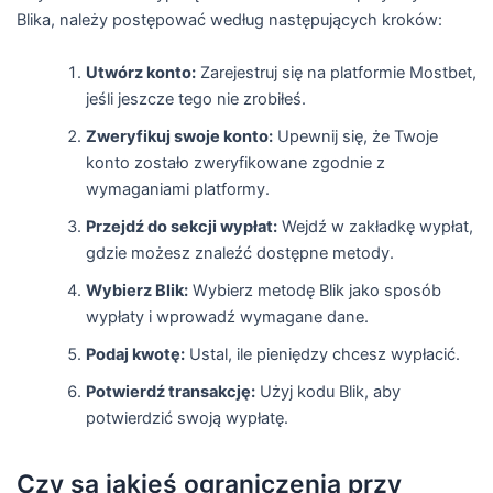
Blika, należy postępować według następujących kroków:
Utwórz konto:
Zarejestruj się na platformie Mostbet,
jeśli jeszcze tego nie zrobiłeś.
Zweryfikuj swoje konto:
Upewnij się, że Twoje
konto zostało zweryfikowane zgodnie z
wymaganiami platformy.
Przejdź do sekcji wypłat:
Wejdź w zakładkę wypłat,
gdzie możesz znaleźć dostępne metody.
Wybierz Blik:
Wybierz metodę Blik jako sposób
wypłaty i wprowadź wymagane dane.
Podaj kwotę:
Ustal, ile pieniędzy chcesz wypłacić.
Potwierdź transakcję:
Użyj kodu Blik, aby
potwierdzić swoją wypłatę.
Czy są jakieś ograniczenia przy