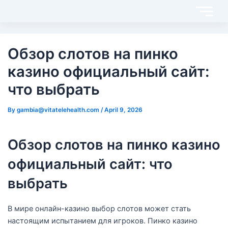
Post
navigation
Обзор слотов на пинко
казино официальный сайт:
что выбрать
By
gambia@vitatelehealth.com
/
April 9, 2026
Обзор слотов на пинко казино
официальный сайт: что
выбрать
В мире онлайн-казино выбор слотов может стать
настоящим испытанием для игроков. Пинко казино