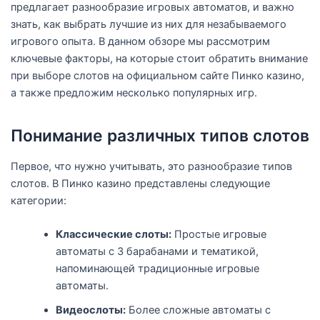
предлагает разнообразие игровых автоматов, и важно
знать, как выбрать лучшие из них для незабываемого
игрового опыта. В данном обзоре мы рассмотрим
ключевые факторы, на которые стоит обратить внимание
при выборе слотов на официальном сайте Пинко казино,
а также предложим несколько популярных игр.
Понимание различных типов слотов
Первое, что нужно учитывать, это разнообразие типов
слотов. В Пинко казино представлены следующие
категории:
Классические слоты:
Простые игровые
автоматы с 3 барабанами и тематикой,
напоминающей традиционные игровые
автоматы.
Видеослоты:
Более сложные автоматы с