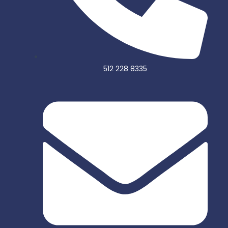
512 228 8335