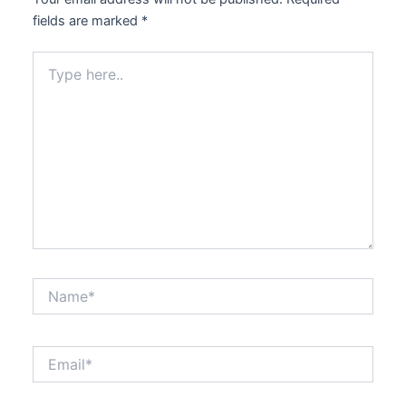
fields are marked
*
Type
here..
Name*
Email*