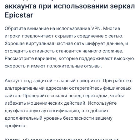
аккаунта при использовании зеркал
Epicstar
Обратите внимание на использование VPN. Многие
игроки предпочитают скрывать соединение с сетью.
Хорошая виртуальная частная сеть шифрует данные, и
отследить активность становится намного сложнее.
Рассмотрите варианты, которые поддерживают высокую
скорость и имеют положительные отзывы.
Аккаунт под защитой – главный приоритет. При работе с
альтернативными адресами остерегайтесь фишинговых
сайтов. Проверяйте ссылки перед переходом, чтобы
избежать мошеннических действий. Используйте
двухфакторную аутентификацию, это добавит
дополнительный уровень безопасности вашему
профилю.