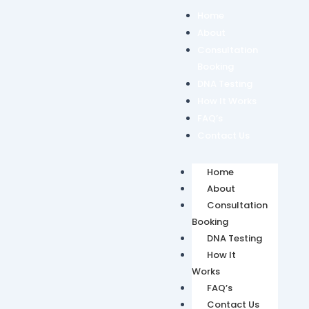
Post
Home
navigation
About
Consultation
Booking
DNA Testing
How It Works
FAQ’s
Contact Us
Home
About
Consultation
Booking
DNA Testing
How It
Works
FAQ’s
Contact Us