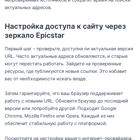
актуальных адресов.
Настройка доступа к сайту через
зеркало Epicstar
Первый шаг – проверьте, доступна ли актуальная версия
URL. Часто актуальные адреса обновляются, и старые
могут перестать работать. Зайдите на проверенные
ресурсы, где публикуются новые ссылки. Это избавит
вас от необходимости искать везде.
Затем гарантируйте, что ваш браузер поддерживает
работу с новыми URL. Обновите браузер до последней
версии или попробуйте другой. Подходит Google
Chrome, Mozilla Firefox или Opera. Каждый из них
обеспечит стабильную работу с платформой.
Посмотрите на настройки вашего интернет-провайдера.