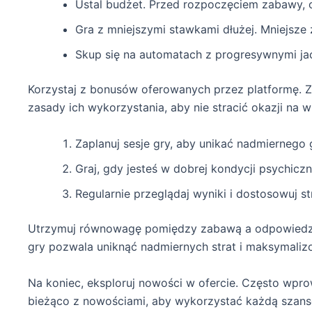
Ustal budżet. Przed rozpoczęciem zabawy, o
Gra z mniejszymi stawkami dłużej. Mniejsze 
Skup się na automatach z progresywnymi ja
Korzystaj z bonusów oferowanych przez platformę. Za
zasady ich wykorzystania, aby nie stracić okazji na 
Zaplanuj sesje gry, aby unikać nadmiernego 
Graj, gdy jesteś w dobrej kondycji psychicz
Regularnie przeglądaj wyniki i dostosowuj st
Utrzymuj równowagę pomiędzy zabawą a odpowiedzial
gry pozwala uniknąć nadmiernych strat i maksymalizo
Na koniec, eksploruj nowości w ofercie. Często wpr
bieżąco z nowościami, aby wykorzystać każdą szans