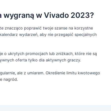
na wygraną w Vivado 2023?
oże znacząco poprawić twoje szanse na korzystne
kalendarz wydarzeń, aby nie przegapić specjalnych
e o ukrytych promocjach lub zniżkach, które nie są
ywnych oferta tylko dla aktywnych graczy.
gularnie, ale z umiarem. Określenie limitu kwotowego
ie nagród.