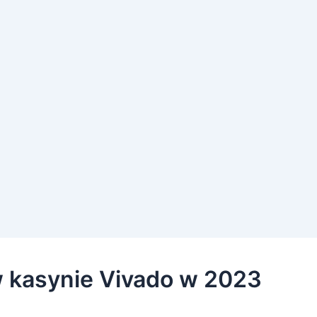
 w kasynie Vivado w 2023