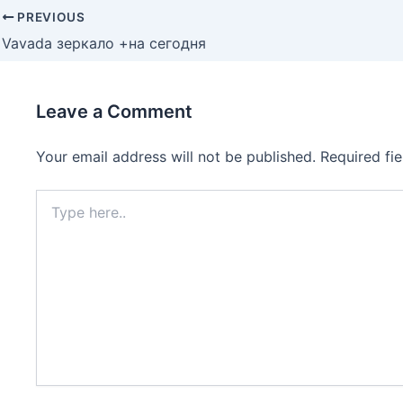
PREVIOUS
Vavada зеркало +на сегодня
Leave a Comment
Your email address will not be published.
Required fi
Type
here..