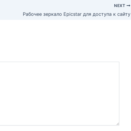
NEXT
Рабочее зеркало Epicstar для доступа к сайту