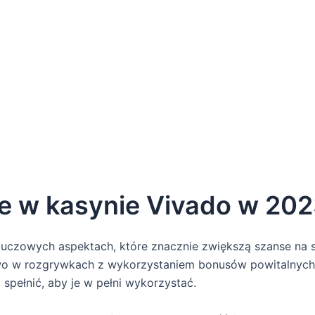
cje w kasynie Vivado w 20
 kluczowych aspektach, które znacznie zwiększą szanse na
ctwo w rozgrywkach z wykorzystaniem bonusów powitalnych
 spełnić, aby je w pełni wykorzystać.