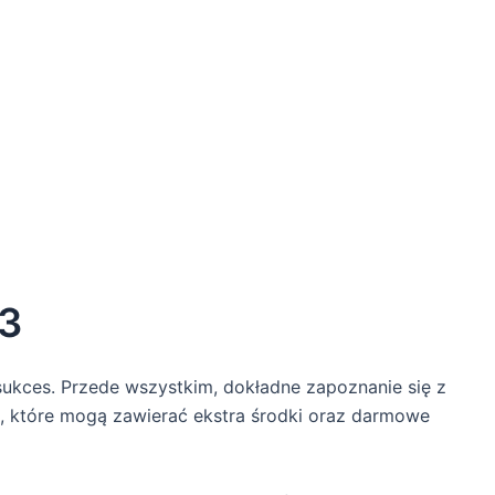
23
 sukces. Przede wszystkim, dokładne zapoznanie się z
, które mogą zawierać ekstra środki oraz darmowe