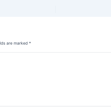
elds are marked
*