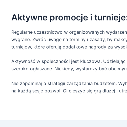
Aktywne promocje i turniej
Regularne uczestnictwo w organizowanych wydarzenia
wygrane. Zwróć uwagę na terminy i zasady, by maksy
turniejów, które oferują dodatkowe nagrody za wysok
Aktywność w społeczności jest kluczowa. Udzielając 
szeroko ogłaszane. Niekiedy, wystarczy być obecnym 
Nie zapominaj o strategii zarządzania budżetem. Wybi
na każdą sesję pozwoli Ci cieszyć się grą dłużej i 