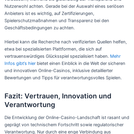
Nutzerwohl achten. Gerade bei der Auswahl eines seriösen
Anbieters ist es wichtig, auf Zertifizierungen,
Spielerschutzmaßnahmen und Transparenz bei den
Geschäftsbedingungen zu achten.
Hierbei kann die Recherche nach verifizierten Quellen helfen,
etwa bei spezialisierten Plattformen, die sich auf
vertrauenswürdiges Glücksspiel spezialisiert haben.
Mehr
Infos gibt’s hier
bietet einen Einblick in die Welt der sicheren
und innovativen Online-Casinos, inklusive detaillierter
Bewertungen und Tipps für verantwortungsvolles Spielen.
Fazit: Vertrauen, Innovation und
Verantwortung
Die Entwicklung der Online-Casino-Landschaft ist rasant und
geprägt von technischem Fortschritt sowie regulatorischer
Verantwortung. Nur durch eine enge Verbindung aus