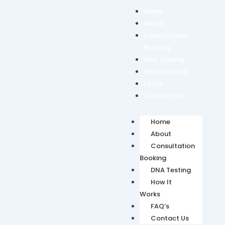
Post
Home
navigation
About
Consultation
Booking
DNA Testing
How It Works
FAQ’s
Contact Us
Home
About
Consultation
Booking
DNA Testing
How It
Works
FAQ’s
Contact Us