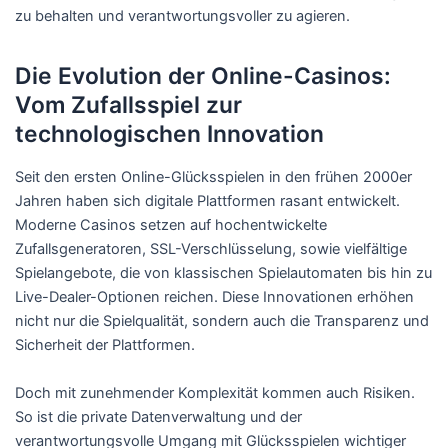
zu behalten und verantwortungsvoller zu agieren.
Die Evolution der Online-Casinos:
Vom Zufallsspiel zur
technologischen Innovation
Seit den ersten Online-Glücksspielen in den frühen 2000er
Jahren haben sich digitale Plattformen rasant entwickelt.
Moderne Casinos setzen auf hochentwickelte
Zufallsgeneratoren, SSL-Verschlüsselung, sowie vielfältige
Spielangebote, die von klassischen Spielautomaten bis hin zu
Live-Dealer-Optionen reichen. Diese Innovationen erhöhen
nicht nur die Spielqualität, sondern auch die Transparenz und
Sicherheit der Plattformen.
Doch mit zunehmender Komplexität kommen auch Risiken.
So ist die private Datenverwaltung und der
verantwortungsvolle Umgang mit Glücksspielen wichtiger