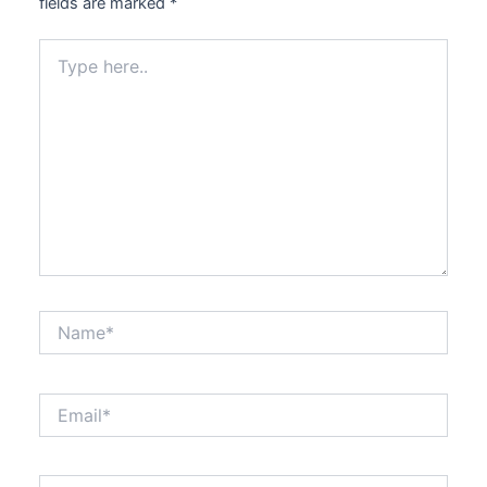
fields are marked
*
Type
here..
Name*
Email*
Website